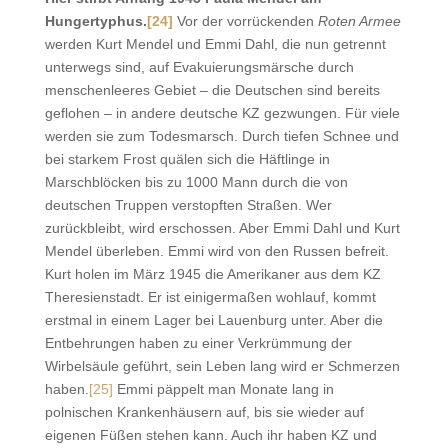
Hungertyphus.
[24]
Vor der vorrückenden
Roten Armee
werden Kurt Mendel und Emmi Dahl, die nun getrennt
unterwegs sind, auf Evakuierungsmärsche durch
menschenleeres Gebiet – die Deutschen sind bereits
geflohen – in andere deutsche KZ gezwungen. Für viele
werden sie zum Todesmarsch. Durch tiefen Schnee und
bei starkem Frost quälen sich die Häftlinge in
Marschblöcken bis zu 1000 Mann durch die von
deutschen Truppen verstopften Straßen. Wer
zurückbleibt, wird erschossen. Aber Emmi Dahl und Kurt
Mendel überleben. Emmi wird von den Russen befreit.
Kurt holen im März 1945 die Amerikaner aus dem KZ
Theresienstadt. Er ist einigermaßen wohlauf, kommt
erstmal in einem Lager bei Lauenburg unter. Aber die
Entbehrungen haben zu einer Verkrümmung der
Wirbelsäule geführt, sein Leben lang wird er Schmerzen
haben.
[25]
Emmi päppelt man Monate lang in
polnischen Krankenhäusern auf, bis sie wieder auf
eigenen Füßen stehen kann. Auch ihr haben KZ und