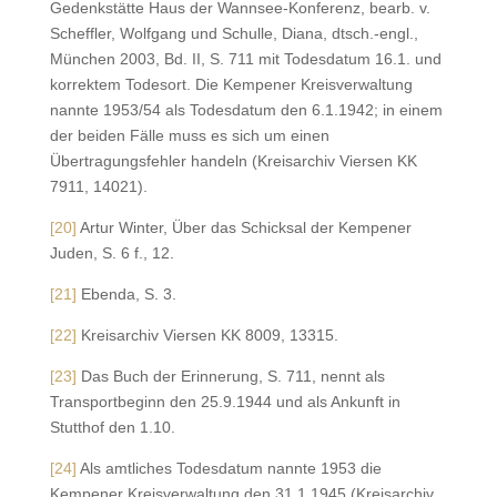
Gedenkstätte Haus der Wannsee-Konferenz, bearb. v.
Scheffler, Wolfgang und Schulle, Diana, dtsch.-engl.,
München 2003, Bd. II, S. 711 mit Todesdatum 16.1. und
korrektem Todesort. Die Kempener Kreisverwaltung
nannte 1953/54 als Todesdatum den 6.1.1942; in einem
der beiden Fälle muss es sich um einen
Übertragungsfehler handeln (Kreisarchiv Viersen KK
7911, 14021).
[20]
Artur Winter, Über das Schicksal der Kempener
Juden, S. 6 f., 12.
[21]
Ebenda, S. 3.
[22]
Kreisarchiv Viersen KK 8009, 13315.
[23]
Das Buch der Erinnerung, S. 711, nennt als
Transportbeginn den 25.9.1944 und als Ankunft in
Stutthof den 1.10.
[24]
Als amtliches Todesdatum nannte 1953 die
Kempener Kreisverwaltung den 31.1.1945 (Kreisarchiv