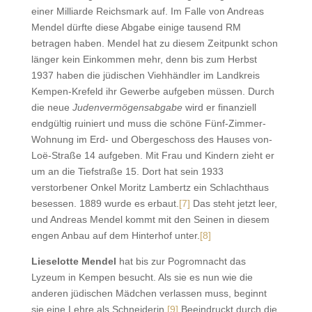
einer Milliarde Reichsmark auf. Im Falle von Andreas
Mendel dürfte diese Abgabe einige tausend RM
betragen haben. Mendel hat zu diesem Zeitpunkt schon
länger kein Einkommen mehr, denn bis zum Herbst
1937 haben die jüdischen Viehhändler im Landkreis
Kempen-Krefeld ihr Gewerbe aufgeben müssen. Durch
die neue
Judenvermögensabgabe
wird er finanziell
endgültig ruiniert und muss die schöne Fünf-Zimmer-
Wohnung im Erd- und Obergeschoss des Hauses von-
Loë-Straße 14 aufgeben. Mit Frau und Kindern zieht er
um an die Tiefstraße 15. Dort hat sein 1933
verstorbener Onkel Moritz Lambertz ein Schlachthaus
besessen. 1889 wurde es erbaut.
[7]
Das steht jetzt leer,
und Andreas Mendel kommt mit den Seinen in diesem
engen Anbau auf dem Hinterhof unter.
[8]
Lieselotte Mendel
hat bis zur Pogromnacht das
Lyzeum in Kempen besucht. Als sie es nun wie die
anderen jüdischen Mädchen verlassen muss, beginnt
sie eine Lehre als Schneiderin.
[9]
Beeindruckt durch die