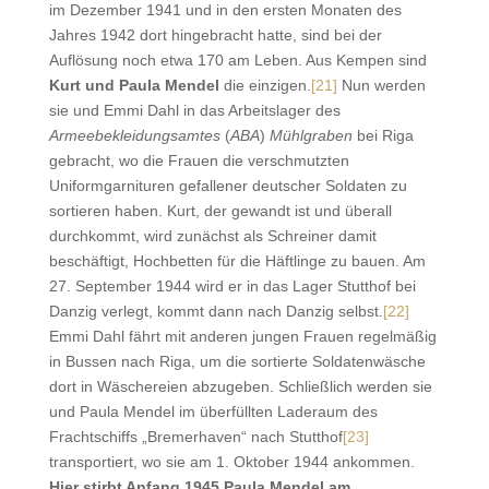
im Dezember 1941 und in den ersten Monaten des
Jahres 1942 dort hingebracht hatte, sind bei der
Auflösung noch etwa 170 am Leben. Aus Kempen sind
Kurt und Paula Mendel
die einzigen.
[21]
Nun werden
sie und Emmi Dahl in das Arbeitslager des
Armeebekleidungsamtes
(
ABA
)
Mühlgraben
bei Riga
gebracht, wo die Frauen die verschmutzten
Uniformgarnituren gefallener deutscher Soldaten zu
sortieren haben. Kurt, der gewandt ist und überall
durchkommt, wird zunächst als Schreiner damit
beschäftigt, Hochbetten für die Häftlinge zu bauen. Am
27. September 1944 wird er in das Lager Stutthof bei
Danzig verlegt, kommt dann nach Danzig selbst.
[22]
Emmi Dahl fährt mit anderen jungen Frauen regelmäßig
in Bussen nach Riga, um die sortierte Soldatenwäsche
dort in Wäschereien abzugeben. Schließlich werden sie
und Paula Mendel im überfüllten Laderaum des
Frachtschiffs „Bremerhaven“ nach Stutthof
[23]
transportiert, wo sie am 1. Oktober 1944 ankommen.
Hier stirbt Anfang 1945 Paula Mendel am