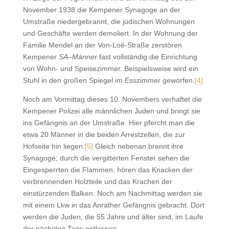
November 1938 die Kempener Synagoge an der
Umstraße niedergebrannt, die jüdischen Wohnungen
und Geschäfte werden demoliert. In der Wohnung der
Familie Mendel an der Von-Loë-Straße zerstören
Kempener
SA
–
Männer
fast vollständig die Einrichtung
von Wohn- und Speisezimmer. Beispielsweise wird ein
Stuhl in den großen Spiegel im Esszimmer geworfen.
[4]
Noch am Vormittag dieses 10. Novembers verhaftet die
Kempener Polizei alle männlichen Juden und bringt sie
ins Gefängnis an der Umstraße. Hier pfercht man die
etwa 20 Männer in die beiden Arrestzellen, die zur
Hofseite hin liegen.
[5]
Gleich nebenan brennt ihre
Synagoge; durch die vergitterten Fenster sehen die
Eingesperrten die Flammen, hören das Knacken der
verbrennenden Holzteile und das Krachen der
einstürzenden Balken. Noch am Nachmittag werden sie
mit einem Lkw in das Anrather Gefängnis gebracht. Dort
werden die Juden, die 55 Jahre und älter sind, im Laufe
der nächsten Tage entlassen.