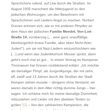
Sprechchöre rufend, auf Lkw durch die Straßen. Im
August 1935 marschiert die
Hitlerjugend
zu den
jüdischen Wohnungen, um den Bewohnern mit
Sprechchören und Liedern Angst zu machen. Norbert
Greven erinnert sich, wie er mit anderen
Pimpfen
an
dem Haus der jüdischen
Familie Mendel, Von-Loë-
Straße 14,
vorüberzog („…eine ganz unauffällige,
kleinbürgerlich-brave Familie, aber eben Nicht-Arier,
Juden!“), um sie mit Nazi-Liedern einzuschüchtern wie:
[
…
]
und wenn das Judenblut/vom Messer spritzt, dann
geht’s noch mal so gut…
In einem Vortrag im Kempener
Thomaeum hat Greven rückblickend erklärt: „Ich möchte
als damaliger Pimpf, als Jungvolkjunge, der mit zehn,
elf, zwölf und 13 Jahren durch die Straßen der Stadt
Kempen ziehen musste – übrigens ohne Verstand, wir
waren damals in dem Alter richtig dumme Jungs – hier
sagen: Ich schäme mich für meine damalige Dummheit,
mitzuziehen und Lieder mit den übelsten Texten zu
grölen.“
[2]
– Von den zahlreichen Kempenern, die