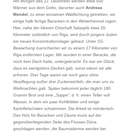
Am Morgen des 22. Dezember werden etwa 500
Männer aus dem Getto, darunter auch
Andreas
Mendel
, zu einer einsamen Waldlichtung getrieben, wo
einige halb fertige Baracken in den Winterhimmel ragen.
Hier, nahe der kleinen Ortschaft Salaspils etwa 20
Kilometer südöstlich von Riga, wird durch jüngere Juden
ein neues Konzentrationslager gebaut.
Unter SS-
Bewachung marschierten wir zu einem 17 Kilometer von
Riga entfernten Lager. Wir wurden in einer Baracke, die
noch kein Dach hatte, untergebracht. Es war ein Glück,
dass es wenigstens Decken gab, sonst wären wir alle
erfroren. Drei Tage waren wir noch ganz ohne
Verpflegung außer drei Zuckerwürfeln, die man uns zu
Weihnachten gab.
Später bekommt jeder täglich 180
Gramm Brot und eine
„Suppe“
, d. h. einen Teller voll
Wasser, in dem ein paar Kohlblätter und einige
Kartoffelschalen schwimmen. Die Arbeit ist mörderisch.
Das Holz für Baracken und Zäune muss auf der
gegenüberliegenden Seite des Flusses Düna
geschlagen werden, die Baumstämme werden bei