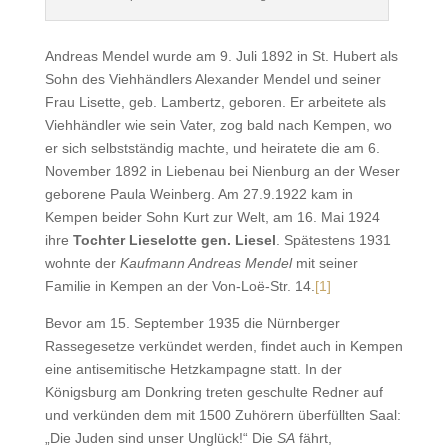
Andreas Mendel wurde am 9. Juli 1892 in St. Hubert als
Sohn des Viehhändlers Alexander Mendel und seiner
Frau Lisette, geb. Lambertz, geboren. Er arbeitete als
Viehhändler wie sein Vater, zog bald nach Kempen, wo
er sich selbstständig machte, und heiratete die am 6.
November 1892 in Liebenau bei Nienburg an der Weser
geborene Paula Weinberg. Am 27.9.1922 kam in
Kempen beider Sohn Kurt zur Welt, am 16. Mai 1924
ihre
Tochter Lieselotte gen. Liesel
. Spätestens 1931
wohnte der
Kaufmann Andreas Mendel
mit seiner
Familie in Kempen an der Von-Loë-Str. 14.
[1]
Bevor am 15. September 1935 die Nürnberger
Rassegesetze verkündet werden, findet auch in Kempen
eine antisemitische Hetzkampagne statt. In der
Königsburg am Donkring treten geschulte Redner auf
und verkünden dem mit 1500 Zuhörern überfüllten Saal:
„Die Juden sind unser Unglück!“ Die
SA
fährt,