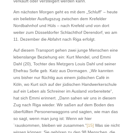
verkauft oder versteigert werden kann.
Am nächsten Morgen geht es mit dem „Schluff“ – heute
ein beliebter Ausflugszug zwischen dem Krefelder
Nordbahnhof und Hüls – nach Krefeld und von dort
weiter zum Düsseldorfer Schlachthof Derendorf, wo am
11. Dezember die Abfahrt nach Riga erfolgt.
Auf diesem Transport gehen zwei junge Menschen eine
lebenslange Beziehung ein: Kurt Mendel, und Emmi
Dahl (20), Tochter des Metzgers Louis Dahl und seiner
Ehefrau Sofie geb. Katz aus Dormagen. „Wir kannten
uns bisher nur flüchtig aus einem jüdischen Café in
Köln, wo Kurt sich auf der jüdischen Handwerkerschule
auf ein Leben als Schreiner im Ausland vorbereitete“,
hat sich Emmi erinnert. „Dann sahen wir uns in diesem
Zug nach Riga wieder. Wir saßen auf dem Boden des
überfüllten Personenwaggons und sagten, wie man das
so sagt, wenn man jung ist: Wenn wir hier
`rauskommen, bleiben wir zusammen.“
[15]
Was sie nicht
wissen können: Sie gehören zu den 98 Menschen, die