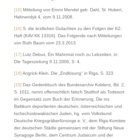
[15]
Mitteilung von Emmi Mendel geb. Dahl, St. Hubert,
Hahnendyk 4, vom 9.11.2008.
[16]
S. die ärztlichen Gutachten zu den Folgen der KZ-
Haft (KAV KK 13316). Das Folgende nach Mitteilungen
von Ruth Baum vom 23.3.2013.
[17]
Lutz Debus, Ein Mahnmal noch zu Lebzeiten, in:
Die Tageszeitung 9.11.2005, S. 4.
[18]
Angrick-Klein, Die „Endlösung“ in Riga, S. 323.
[19]
Das Gedenkbuch des Bundesarchiv Koblenz, Bd. 2,
S. 1011, nennt offensichtlich falsch Stutthof als Todesort
im Gegensatz zum Buch der Erinnerung, Die ins
Baltikum deportierten deutschen, österreichischen und
tschechoslowakischen Juden, hg. vom Volksbund
Deutsche Kriegsgräberfürsorge e. V., dem Riga-Komitee
der deutschen Städte gemeinsam mit der Stiftung Neue
Synagoge Berlin, dem Centrum Judaicum und der