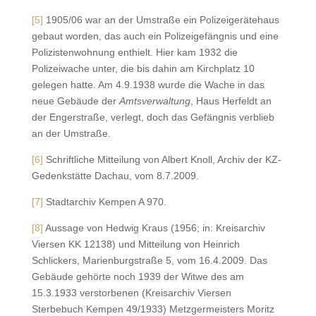
[5]
1905/06 war an der Umstraße ein Polizeigerätehaus
gebaut worden, das auch ein Polizeigefängnis und eine
Polizistenwohnung enthielt. Hier kam 1932 die
Polizeiwache unter, die bis dahin am Kirchplatz 10
gelegen hatte. Am 4.9.1938 wurde die Wache in das
neue Gebäude der
Amtsverwaltung
, Haus Herfeldt an
der Engerstraße, verlegt, doch das Gefängnis verblieb
an der Umstraße.
[6]
Schriftliche Mitteilung von Albert Knoll, Archiv der KZ-
Gedenkstätte Dachau, vom 8.7.2009.
[7]
Stadtarchiv Kempen A 970.
[8]
Aussage von Hedwig Kraus (1956; in: Kreisarchiv
Viersen KK 12138) und Mitteilung von Heinrich
Schlickers, Marienburgstraße 5, vom 16.4.2009. Das
Gebäude gehörte noch 1939 der Witwe des am
15.3.1933 verstorbenen (Kreisarchiv Viersen
Sterbebuch Kempen 49/1933) Metzgermeisters Moritz