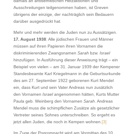
damals an antisemitischen Hetzaktionen und
Ausschreitungen teilgenommen haben, ist Greven
übrigens der einzige, der nachträglich sein Bedauern
darüber ausgedrückt hat.
Mehr und mehr werden die Juden nun zu Aussätzigen.
17. August 1938
: Alle jüdischen Frauen und Männer
müssen auf ihren Papieren ihren Vornamen die
diskriminierenden Zwangsnamen
Sarah
bzw.
Israel
hinzufügen. In Ausführung dieser Anweisung trägt – ein
Beispiel von vielen – am 31. Januar 1939 der Kempener
Standesbeamte Karl Kriegelmann in die Geburtsurkunde
des am 27. September 1922 geborenen Kurt Mendel
ein, dass Kurt und sein Vater Andreas nun zusätzlich
den Vornamen
Israel
angenommen hätten, Kurts Mutter
Paula geb. Weinberg den Vornamen
Sarah
. Andreas
Mendel muss die schimpflichen Zusätze als gesetzlicher
Vertreter seines Sohnes unterschreiben. So ergeht es
jetzt allen Juden, die noch in Kempen wohnen.
[3]
Im Zuge der Pogromnacht wird am Vormittag des 10.