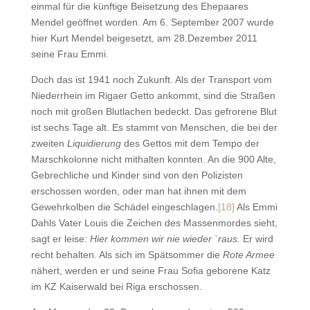
einmal für die künftige Beisetzung des Ehepaares
Mendel geöffnet worden. Am 6. September 2007 wurde
hier Kurt Mendel beigesetzt, am 28.Dezember 2011
seine Frau Emmi.
Doch das ist 1941 noch Zukunft. Als der Transport vom
Niederrhein im Rigaer Getto ankommt, sind die Straßen
noch mit großen Blutlachen bedeckt. Das gefrorene Blut
ist sechs Tage alt. Es stammt von Menschen, die bei der
zweiten
Liquidierung
des Gettos mit dem Tempo der
Marschkolonne nicht mithalten konnten. An die 900 Alte,
Gebrechliche und Kinder sind von den Polizisten
erschossen worden, oder man hat ihnen mit dem
Gewehrkolben die Schädel eingeschlagen.
[18]
Als Emmi
Dahls Vater Louis die Zeichen des Massenmordes sieht,
sagt er leise:
Hier kommen wir nie wieder `raus.
Er wird
recht behalten. Als sich im Spätsommer die
Rote Armee
nähert, werden er und seine Frau Sofia geborene Katz
im KZ Kaiserwald bei Riga erschossen.