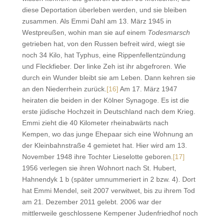
diese Deportation überleben werden, und sie bleiben
zusammen. Als Emmi Dahl am 13. März 1945 in
Westpreußen, wohin man sie auf einem
Todesmarsch
getrieben hat, von den Russen befreit wird, wiegt sie
noch 34 Kilo, hat Typhus, eine Rippenfellentzündung
und Fleckfieber. Der linke Zeh ist ihr abgefroren. Wie
durch ein Wunder bleibt sie am Leben.
Dann kehren sie
an den Niederrhein zurück.
[16]
Am 17. März 1947
heiraten die beiden in der Kölner Synagoge. Es ist die
erste jüdische Hochzeit in Deutschland nach dem Krieg.
Emmi zieht die 40 Kilometer rheinabwärts nach
Kempen, wo das junge Ehepaar sich eine Wohnung an
der Kleinbahnstraße 4 gemietet hat. Hier wird am 13.
November 1948 ihre Tochter Lieselotte geboren.
[17]
1956 verlegen sie ihren Wohnort nach St. Hubert,
Hahnendyk 1 b (später umnummeriert in 2 bzw. 4). Dort
hat Emmi Mendel, seit 2007 verwitwet, bis zu ihrem Tod
am 21. Dezember 2011 gelebt. 2006 war der
mittlerweile geschlossene Kempener Judenfriedhof noch