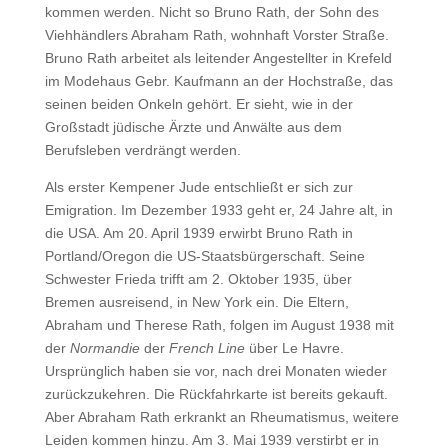
kommen werden. Nicht so Bruno Rath, der Sohn des
Viehhändlers Abraham Rath, wohnhaft Vorster Straße.
Bruno Rath arbeitet als leitender Angestellter in Krefeld
im Modehaus Gebr. Kaufmann an der Hochstraße, das
seinen beiden Onkeln gehört. Er sieht, wie in der
Großstadt jüdische Ärzte und Anwälte aus dem
Berufsleben verdrängt werden.
Als erster Kempener Jude entschließt er sich zur
Emigration. Im Dezember 1933 geht er, 24 Jahre alt, in
die USA. Am 20. April 1939 erwirbt Bruno Rath in
Portland/Oregon die US-Staatsbürgerschaft. Seine
Schwester Frieda trifft am 2. Oktober 1935, über
Bremen ausreisend, in New York ein. Die Eltern,
Abraham und Therese Rath, folgen im August 1938 mit
der
Normandie
der
French Line
über Le Havre.
Ursprünglich haben sie vor, nach drei Monaten wieder
zurückzukehren. Die Rückfahrkarte ist bereits gekauft.
Aber Abraham Rath erkrankt an Rheumatismus, weitere
Leiden kommen hinzu. Am 3. Mai 1939 verstirbt er in